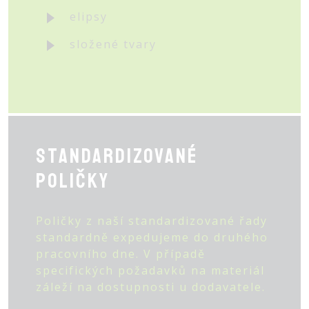
elipsy
složené tvary
Standardizované
poličky
Poličky z naší standardizované řady
standardně expedujeme do druhého
pracovního dne. V případě
specifických požadavků na materiál
záleží na dostupnosti u dodavatele.