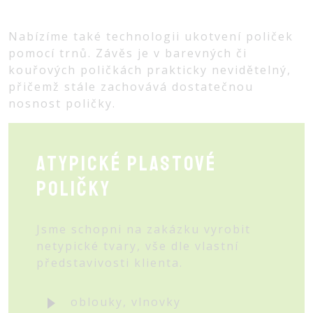
Nabízíme také technologii ukotvení poliček
pomocí trnů. Závěs je v barevných či
kouřových poličkách prakticky nevidětelný,
přičemž stále zachovává dostatečnou
nosnost poličky.
Atypické plastové
poličky
Jsme schopni na zakázku vyrobit
netypické tvary, vše dle vlastní
představivosti klienta.
oblouky, vlnovky