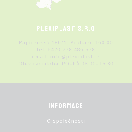
Plexiplast s.r.o
Papírenská 180/1, Praha 6, 160 00
tel.
+420 778 486 578
email:
info@plexiplast.cz
Otevírací doba: PO–PÁ 08.00–16.30
Informace
O společnosti