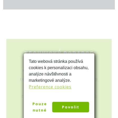
Technický poradce
Tato webová stránka používá
cookies k personalizaci obsahu,
Kontaktujte našeho zkušeného
analýze návštěvnosti a
technického poradce a dozvíte se
marketingové analýze.
Preference cookies
vše o cenách a možnostech
zpracování uvedených materiálů
Pouze
Povolit
nutné