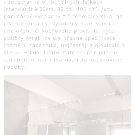
oboustranné o libovolných délkách
(standardně 60cm, 85 cm, 105 cm). Jsou
porimárně vyrobeny z čirého plexiskla, na
přání mohou být vyrobeny například i z
opálového či kouřového plexiskla. Tyto
poličky vyrábíme dle přesné specifikace
rozměrů zákazníka, nejčastěji z plexiskla o
síle 6 - 8 mm. Tento materiál je následně
obráběn, lepen a tvarován do požadované
podoby.