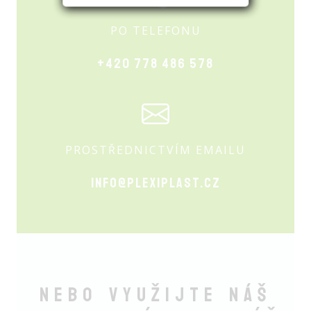
PO TELEFONU
+420 778 486 578
PROSTŘEDNICTVÍM EMAILU
info@plexiplast.cz
Nebo využijte náš