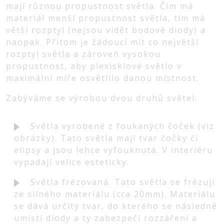
mají různou propustnost světla. Čím má
materiál menší propustnost světla, tím má
větší rozptyl (nejsou vidět bodové diody) a
naopak. Přitom je žádoucí mít co největší
rozptyl světla a zároveň vysokou
propustnost, aby plexisklové světlo v
maximální míře osvětlilo danou místnost.
Zabýváme se výrobou dvou druhů světel:
Světla vyrobené z foukaných čoček (viz
obrázky). Tato světla mají tvar čočky či
elipsy a jsou lehce vyfouknutá. V interiéru
vypadají velice esteticky.
Světla frézovaná. Tato světla se frézují
ze silného materiálu (cca 20mm). Materiálu
se dává určitý tvar, do kterého se následně
umístí diody a ty zabezpečí rozzáření a