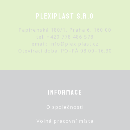
Plexiplast s.r.o
Papírenská 180/1, Praha 6, 160 00
tel.
+420 778 486 578
email:
info@plexiplast.cz
Otevírací doba: PO–PÁ 08.00–16.30
Informace
O společnosti
Volná pracovní místa