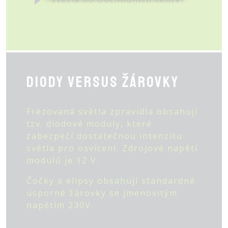
Diody versus žárovky
Frézovaná světla zpravidla obsahují
tzv. diodové moduly, které
zabezpečí dostatečnou intenzitu
světla pro osvícení. Zdrojové napětí
modulů je 12 V.
Čočky a elipsy obsahují standardně
úsporné žárovky se jmenovitým
napětím 230V.